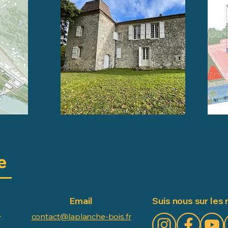
e
Email
Suis nous sur les 
4
contact@laplanche-bois.fr